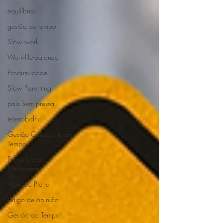
equilíbrio;
gestão de tempo
Slow work
Work-life-balance
Produtividade
Slow Parenting
pais Sem pressa
teletrabalho
Gestão Consciente do
Tempo
Produtividade
Consciente
Atenção Plena
Artigo de opinião
Gestão do Tempo