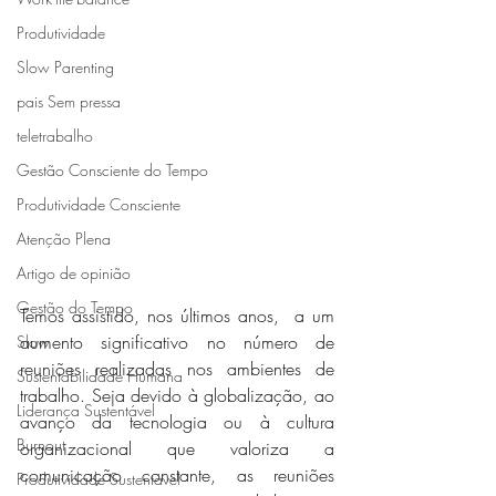
Produtividade
Slow Parenting
pais Sem pressa
teletrabalho
Gestão Consciente do Tempo
Produtividade Consciente
Atenção Plena
Artigo de opinião
Gestão do Tempo
Temos assistido, nos últimos anos,  a um 
aumento significativo no número de 
Slow
reuniões realizadas nos ambientes de 
Sustentabilidade Humana
trabalho. Seja devido à globalização, ao 
Liderança Sustentável
avanço da tecnologia ou à cultura 
Burnout
organizacional que valoriza a 
comunicação constante, as reuniões 
Produtividade Sustentável