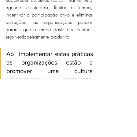
estabelecer objetivos claros, manter uma 
agenda estruturada, limitar o tempo, 
incentivar a participação ativa e eliminar 
distrações, as organizações podem 
garantir que o tempo gasto em reuniões 
seja verdadeiramente produtivo.
Ao  implementar estas práticas 
as organizações estão a 
promover uma cultura 
organizacional consciente, 
humanizada e sustentável, com 
benefício para as suas pessoas 
e para os resultados 
organizacionais.