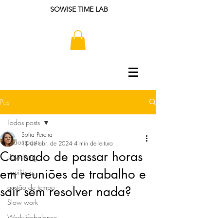
SOWISE TIME LAB
Post
Todos posts
Sofia Pereira
Todos posts
10 de abr. de 2024
4 min de leitura
Cansado de passar horas
slow living;
em reuniões de trabalho e
equilíbrio;
gestão de tempo
sair sem resolver nada?
Slow work
Work-life-balance