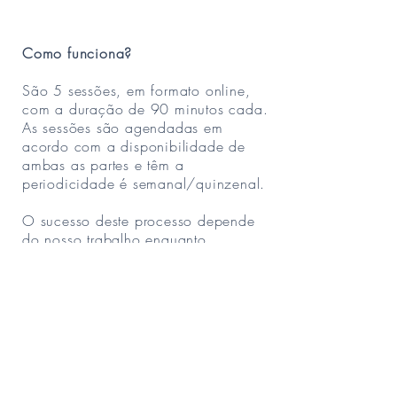
Como funciona?
São 5 sessões, em formato online,
com a duração de 90 minutos cada.
As sessões são agendadas em
acordo com a disponibilidade de
ambas as partes e têm a
periodicidade é semanal/quinzenal.
O sucesso deste processo depende
do nosso trabalho enquanto
profissionais e da sua dedicação e
empenho.
Agende a sua primeira sessão prévia