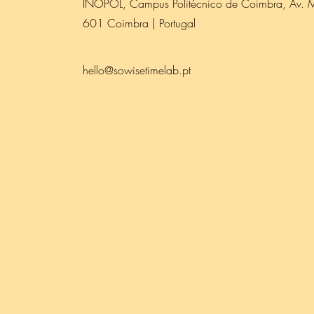
INOPOL, Campus Politécnico de Coimbra, Av. M
601 Coimbra | Portugal
hello@sowisetimelab.pt