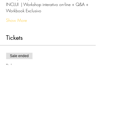
INCLUI  | Workshop interativo on-line + Q&A + 
Workbook Exclusivo
Show More
Tickets
Sale ended
Ticket type
Atenção & Foco
More info
Price
€39.90
Share this event