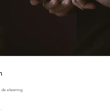
n
 de e-learning