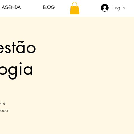
AGENDA
BLOG
Log In
estão
ogia
l e
foco.