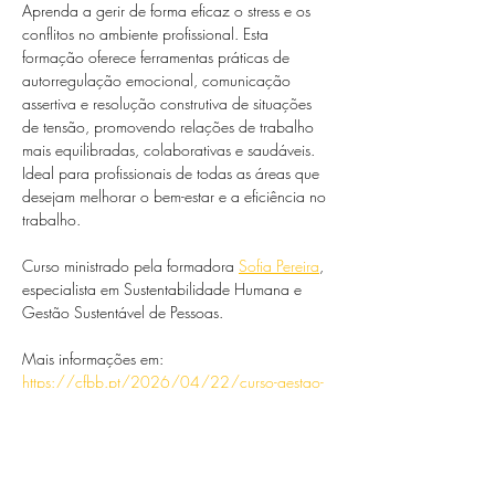
Aprenda a gerir de forma eficaz o stress e os 
conflitos no ambiente profissional. Esta 
formação oferece ferramentas práticas de 
autorregulação emocional, comunicação 
assertiva e resolução construtiva de situações 
de tensão, promovendo relações de trabalho 
mais equilibradas, colaborativas e saudáveis. 
Ideal para profissionais de todas as áreas que 
desejam melhorar o bem-estar e a eficiência no 
trabalho.
Curso ministrado pela formadora 
Sofia Pereira
, 
especialista em Sustentabilidade Humana e 
Gestão Sustentável de Pessoas.
Mais informações em: 
https://cfbb.pt/2026/04/22/curso-gestao-
inteligente-de-stress-e-de-conflitos/
Share this event