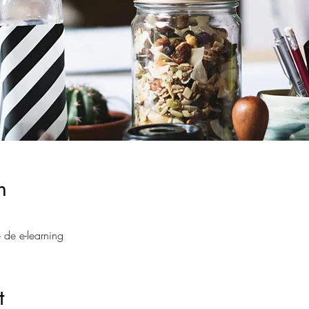
n
 de e-learning
t