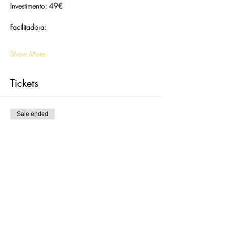
Investimento: 49€
Facilitadora:
​			
Show More
Tickets
Sale ended
Ticket type
Produtividade Consciente
More info
Price
€49.00