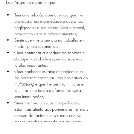
Tem uma relação com o tempo que lhe 
provoca stress e ansiedade e que a faz 
negligenciar a sua saúde física e mental, 
bem como os seus relacionamentos;
Sente que vive o seu dia no trabalho em 
modo “piloto automático”;
Quer contrariar a ditadura da rapidez e 
da superficialidade e quer focar-se nas 
tarefas importantes;
Quer conhecer estratégias práticas que 
lhe permitam encontrar uma alternativa ao 
multitasking
 e que lhe permitam iniciar e 
terminar uma tarefa de forma tranquila, 
sem interrupções;
Quer melhorar as suas competências, 
estar mais atento aos pormenores, ter mais 
clareza de raciocínio, ser mais criativo, 
menos impulsivo quando tem de tomar 
decisões, estar mais motivado e adquirir 