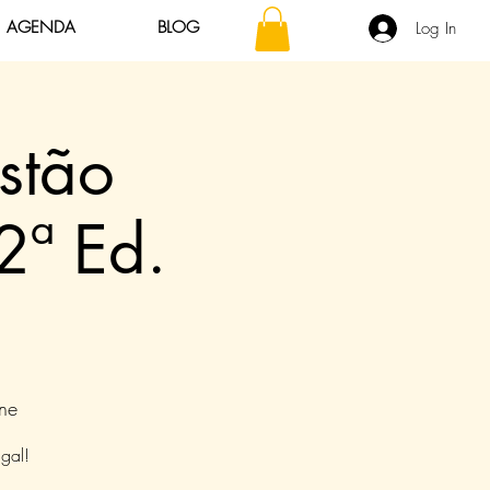
AGENDA
BLOG
Log In
stão
2ª Ed.
ne
gal!