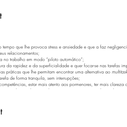
t
:
tempo que lhe provoca stress e ansiedade e que a faz negligencia
eus relacionamentos;
ia no trabalho em modo “piloto automático”;
ura da rapidez e da superficialidade e quer focar-se nas tarefas imp
ias práticas que lhe permitam encontrar uma alternativa ao
multitas
arefa de forma tranquila, sem interrupções;
ompetências, estar mais atento aos pormenores, ter mais clareza d
ivo quando tem de tomar decisões, estar mais motivado e adquirir
s.
t
que lhe permitirá de-sa-ce-le-rar, com vista ao equilíbrio da sua vida 
com a duração de 90 minutos/cada, com periodicidade semanal. 