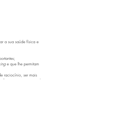
r a sua saúde física e
ortantes;
king
e que lhe permitam
e raciocínio, ser mais
 melhores competências de
familiar, profissional e
Todas as sessões são