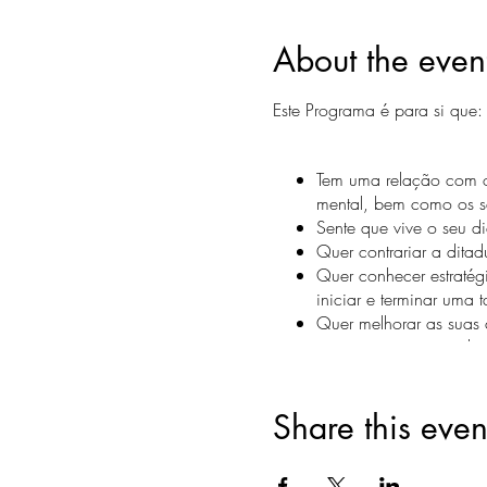
About the even
Este Programa é para si que
Tem uma relação com o 
mental, bem como os s
Sente que vive o seu d
Quer contrariar a ditad
Quer conhecer estratég
iniciar e terminar uma t
Quer melhorar as suas c
criativo, menos impuls
resolução de problema
Share this even
​​Um
Programa de 6 semanas
pessoal!!!
Serão
5 sessões em grupo
, 