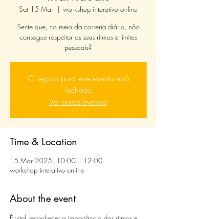
Sat 15 Mar
  |  
workshop interativo online
Sente que, no meio da correria diária, não
consegue respeitar os seus ritmos e limites
pessoais?
O registo para este evento está
fechado
Ver outros eventos
Time & Location
15 Mar 2025, 10:00 – 12:00
workshop interativo online
About the event
É vital reconhecer a importância dos ritmos e 