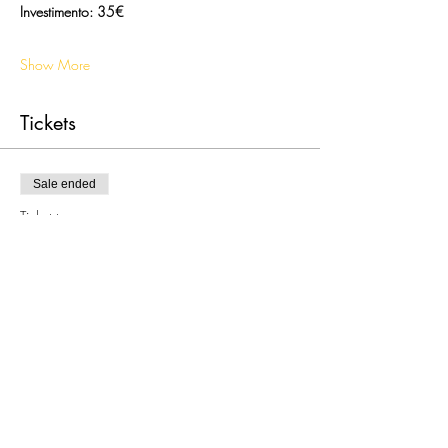
Investimento: 35€
Show More
Tickets
Sale ended
Ticket type
Ritmos e limites Individuais.
More info
Price
€35.00
Share this event