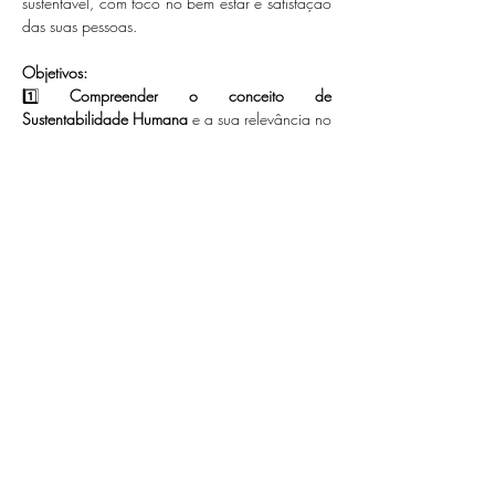
sustentável, com foco no bem estar e satisfação 
das suas pessoas.
Objetivos: 
1️⃣ 
Compreender o conceito de 
Sustentabilidade Humana
 e a sua relevância no 
contexto organizacional, explorando o seu 
impacto no bem-estar das pessoas e no sucesso 
das organizações.
2️⃣…
Show More
Share this event
Sowise time lab - Laboratório de Inovação em
Sustentabilidade Humana no Trabalho