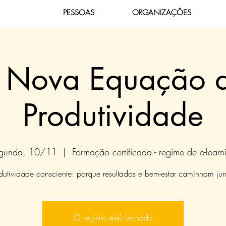
PESSOAS
ORGANIZAÇÕES
 Nova Equação 
Produtividade
gunda, 10/11
  |  
Formação certificada - regime de e-learn
dutividade consciente: porque resultados e bem-estar caminham jun
O registro está fechado