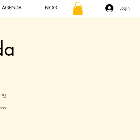
AGENDA
BLOG
Login
da
ing
tos.