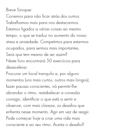
Breve Sinopse:
Corremos para não ficar atrás dos outros. 
Trabalhamos mais para nos destacarmos. 
Estamos ligados a várias coisas ao mesmo 
tempo, o que se traduz no aumento do nosso 
stress e ansiedade. Competimos para estarmos 
ocupados, para sermos mais importantes.
Será que tem mesmo de ser assim?
Neste livro encontrará 50 exercícios para 
desacelerar.
Procurar um local tranquilo e, por alguns 
momentos (uns mais curtos, outros mais longos), 
fazer pausas conscientes, irá permitir-lhe 
abrandar o ritmo, restabelecer a conexão 
consigo, identificar o que está a sentir e 
observar, com mais clareza, os desafios que 
enfrenta nesse momento. Agir em vez de reagir.
Pode começar hoje a criar uma vida mais 
consciente e ao seu ritmo. Aceita o desafio?
Mostrar mais