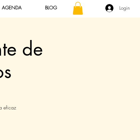
AGENDA
BLOG
Login
nte de
os
a eficaz