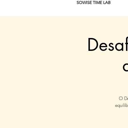
SOWISE TIME LAB
Desaf
O De