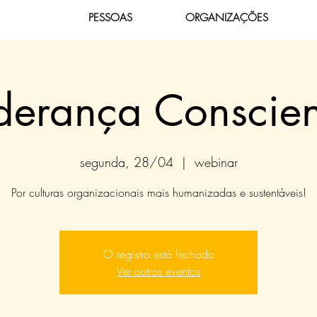
PESSOAS
ORGANIZAÇÕES
iderança Conscien
segunda, 28/04
  |  
webinar
Por culturas organizacionais mais humanizadas e sustentáveis!
O registro está fechado
Ver outros eventos