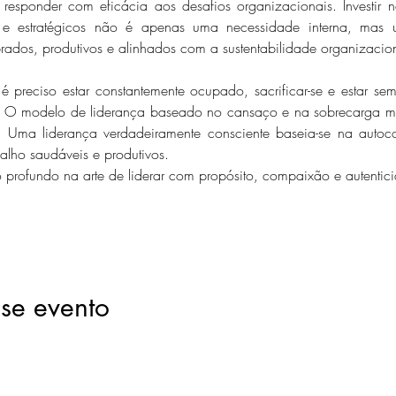
responder com eficácia aos desafios organizacionais. Investir no
e estratégicos não é apenas uma necessidade interna, mas um
brados, produtivos e alinhados com a sustentabilidade organizacion
é preciso estar constantemente ocupado, sacrificar-se e estar sem
. O modelo de liderança baseado no cansaço e na sobrecarga mina
 Uma liderança verdadeiramente consciente baseia-se na autoco
alho saudáveis e produtivos.
 profundo na arte de liderar com propósito, compaixão e autenti
se evento