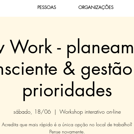
PESSOAS
ORGANIZAÇÕES
w Work - planeam
nsciente & gestão
prioridades
sábado, 18/06
  |  
Workshop interativo on-line
Acredita que mais rápido é a única opção no local de trabalho?
Pense novamente.