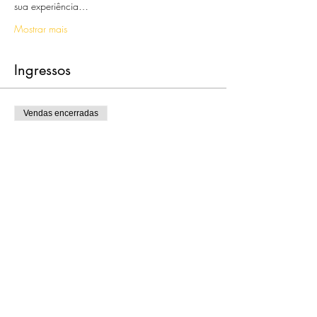
sua experiência…
Mostrar mais
Ingressos
Vendas encerradas
Tipo de ingresso
Sowise time lab – Open Day
Preço
0,00 €
Compartilhe esse evento