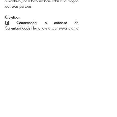
sustentável, com foco no bem estar e satisfação 
das suas pessoas.
Objetivos: 
1️⃣ 
Compreender o conceito de 
Sustentabilidade Humana
 e a sua relevância no 
contexto organizacional, explorando o seu 
impacto no bem-estar das pessoas e no sucesso 
das organizações.
2️⃣…
Mostrar mais
Compartilhe esse evento
Sowise time lab - Laboratório de Inovação em
Sustentabilidade Humana no Trabalho