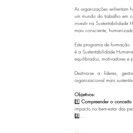
As organizações enfrentam hoj
um mundo do trabalho em co
investir na Sustentabilidade
mais consciente, humanizada 
Este programa de formação  
é a Sustentabilidade Humana
equilibrados, motivadores e p
Destina-se a líderes, ges
organizacional mais sustentá
Objetivos: 
1️⃣ 
Compreender o conceito 
impacto no bem-estar das pe
2️⃣…