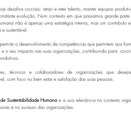
e desafios cruciais: atrair e reter talento, manter equipas produti
nstante evolução. Num contexto em que passamos grande parte d
 Humana não é apenas uma estratégia interna, mas um contributo 
e sustentável. 
permite o desenvolvimento de competências que permitem aos fo
 e o seu impacto nas suas organizações, contribuindo para  co-cr
rodutivos.
tores, técnicos e colaboradores de organizações que deseja
vel, com foco no bem estar e satisfação das suas pessoas.
de Sustentabilidade Humana
 e a sua relevância no contexto orga
ssoas e no sucesso das organizações.