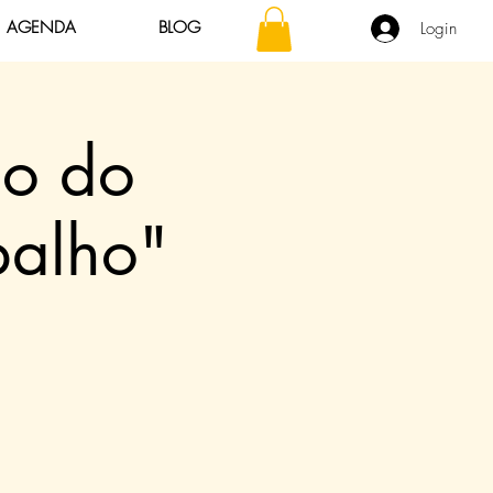
AGENDA
BLOG
Login
ão do
balho"