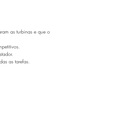
ram as turbinas e que o 
petitivos. 
tador.
as as tarefas.