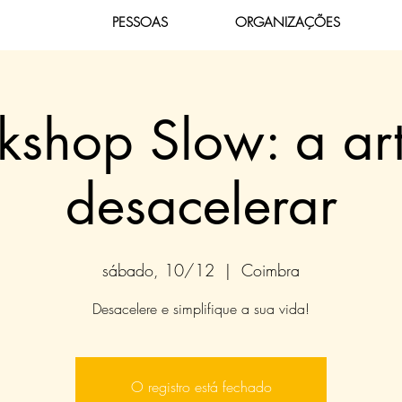
PESSOAS
ORGANIZAÇÕES
shop Slow: a ar
desacelerar
sábado, 10/12
  |  
Coimbra
Desacelere e simplifique a sua vida!
O registro está fechado