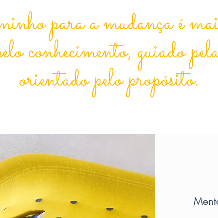
minho para a mudança é mais
pelo conhecimento, guiado pela
orientado pelo propósito.
Ment