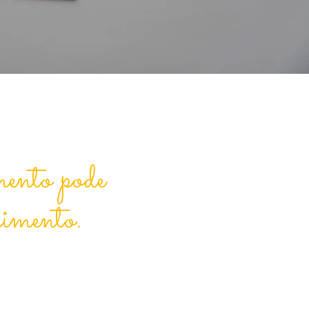
mento pode
cimento.