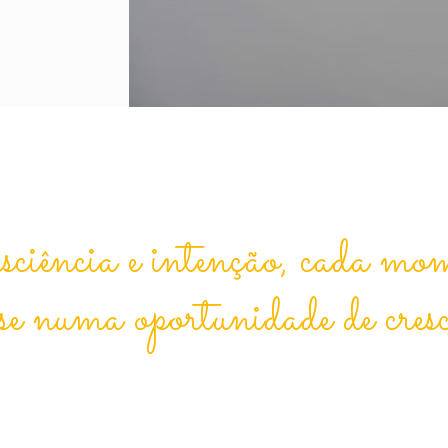
iência e intenção, cada mo
se numa oportunidade de cres