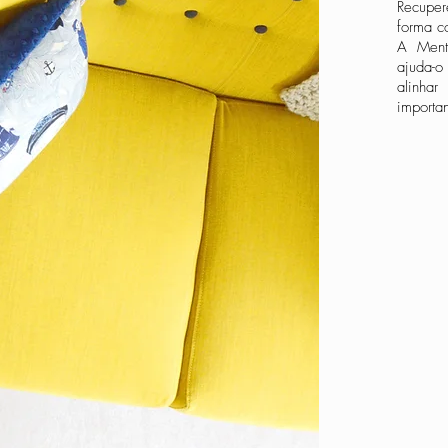
​Recupe
forma c
A Ment
ajuda-o
alinha
importan