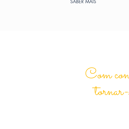
SABER MAIS
Com consc
tornar-