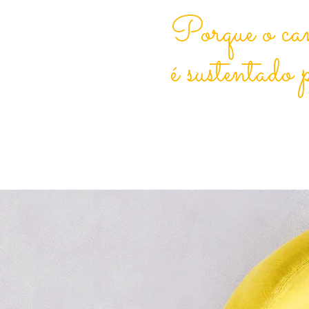
Porque o ca
é sustentado 