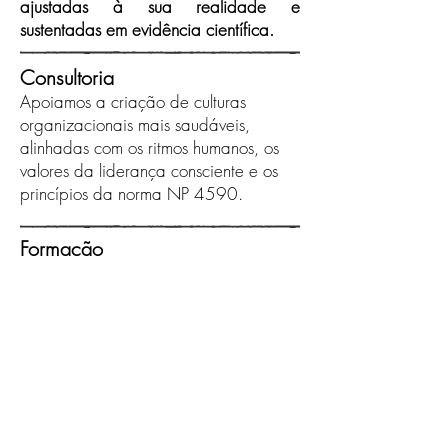
ajustadas à sua realidade e
sustentadas em evidência científica.
Consultoria
Apoiamos a criação de culturas
organizacionais mais saudáveis,
alinhadas com os ritmos humanos, os
valores da liderança consciente e os
princípios da norma NP 4590.
Formação
Desenhamos formações à medida para
desenvolver competências humanas
estratégicas que sustentam uma
produtividade consciente e duradoura.
Palestras inspiradoras
Promovemos momentos de inspiração e
reflexão que despertam consciência
para a construção de culturas mais