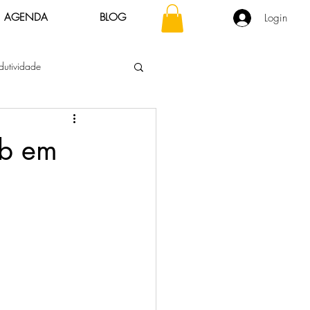
AGENDA
BLOG
Login
dutividade
Consciente
ab em
Liderança Sustentável