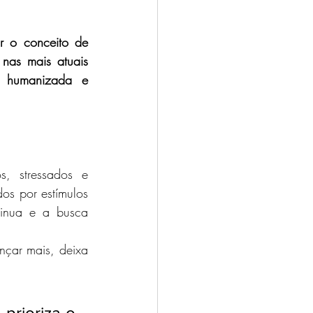
r o conceito de 
nas mais atuais 
, humanizada e 
, stressados e 
s por estímulos 
inua e a busca 
çar mais, deixa 
prioriza o 