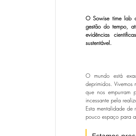
O Sowise time lab d
gestão do tempo, atr
evidências cientifi
sustentável.
O mundo está exaust
deprimidos. Vivemos 
que nos empurram p
incessante pela rea
Esta mentalidade de 
pouco espaço para a 
Estamos preso