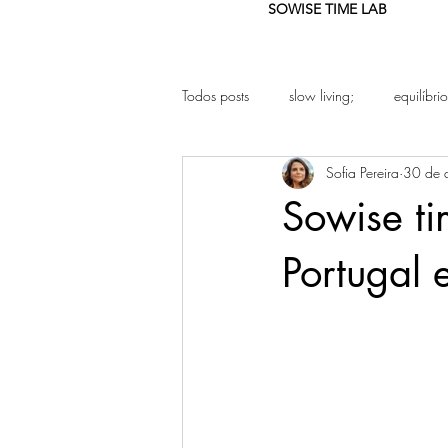
SOWISE TIME LAB
Todos posts
slow living;
equilíbrio
Sofia Pereira
30 de 
Slow Parenting
pais Sem pressa
Sowise ti
Atenção Plena
Artigo de opiniã
Portugal
Burnout
Produtividade Sustentáv