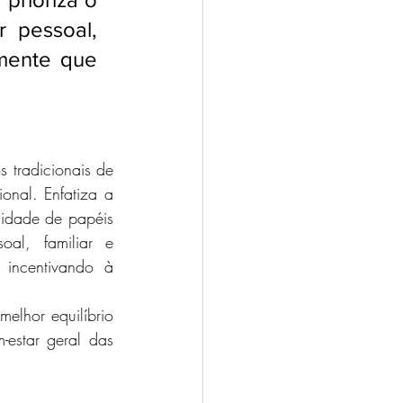
 pessoal, 
mente que 
tradicionais de 
onal. Enfatiza a 
lidade de papéis 
al, familiar e 
 incentivando à 
lhor equilíbrio 
estar geral das 