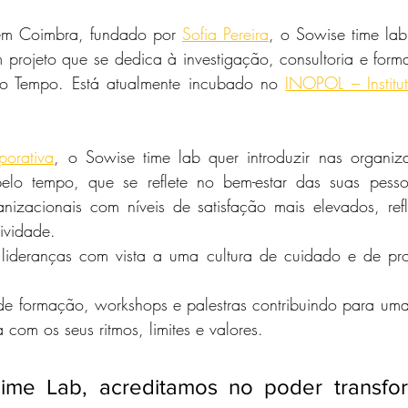
m Coimbra, fundado por 
Sofia Pereira
, o Sowise time lab,
 projeto que se dedica à investigação, consultoria e for
o Tempo. Está atualmente incubado no 
INOPOL – Institut
porativa
, o Sowise time lab quer introduzir nas organi
 pelo tempo, que se reflete no bem-estar das suas pess
ganizacionais com níveis de satisfação mais elevados, refl
ividade. 
lideranças com vista a uma cultura de cuidado e de p
e formação, workshops e palestras contribuindo para uma
com os seus ritmos, limites e valores.
ime Lab, acreditamos no poder transfor