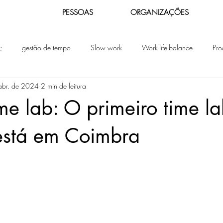
PESSOAS
ORGANIZAÇÕES
;
gestão de tempo
Slow work
Work-life-balance
Pro
abr. de 2024
2 min de leitura
teletrabalho
Gestão Consciente do Tempo
Produtividade 
me lab: O primeiro time l
o
Gestão do Tempo
Slow
Sustentabilidade Humana
 está em Coimbra
el
Produtividade