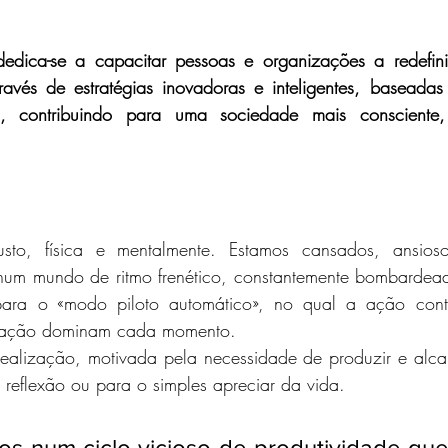
edica-se a capacitar pessoas e organizações a redefini
avés de estratégias inovadoras e inteligentes, baseadas 
cas, contribuindo para uma sociedade mais consciente
o, física e mentalmente. Estamos cansados, ansiosos
num mundo de ritmo frenético, constantemente bombardeado
ara o «modo piloto automático», no qual a ação cont
lização dominam cada momento.
realização, motivada pela necessidade de produzir e alcan
reflexão ou para o simples apreciar da vida. 
s num ciclo vicioso de produtividade que 