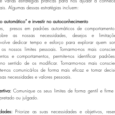
e várias estratégias práticas para nos ajudar a conhecer
uais. Algumas dessas estratégias incluem:
o automático” e investir no autoconhecimento
es,  presos em padrões automáticos de comportamento
 sobre as nossas necessidades, desejos e limitaçõe
volve dedicar tempo e esforço para explorar quem so
os nossos limites pessoais. Tornarmo-nos mais conscien
ntos e comportamentos, permite-nos identificar padrões 
 no sentido de os modificar. Tornarmo-nos mais conscie
mite-nos comunicá-los de forma mais eficaz e tomar decis
sas necessidades e valores pessoais.
rtiva: 
Comunique os seus limites de forma gentil e firme 
pretado ou julgado.
idades: 
Priorize as suas necessidades e objetivos, res