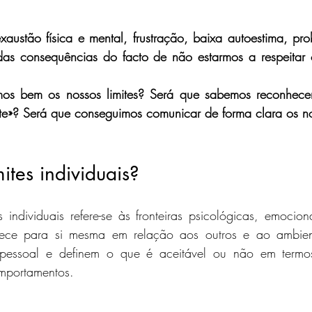
xaustão física e mental, frustração, baixa autoestima, pr
s consequências do facto de não estarmos a respeitar os
os bem os nossos limites? Será que sabemos reconhecer
te»? Será que conseguimos comunicar de forma clara os no
ites individuais?
 individuais refere-se às fronteiras psicológicas, emociona
ece para si mesma em relação aos outros e ao ambiente.
pessoal e definem o que é aceitável ou não em termos 
mportamentos.