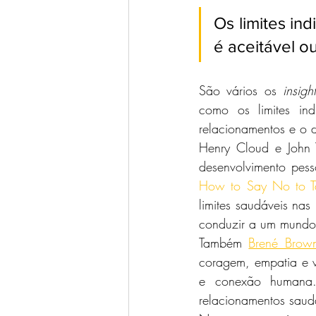
Os limites in
é aceitável o
São vários os 
insigh
como os limites ind
relacionamentos e o 
Henry Cloud e John 
desenvolvimento pess
How to Say No to Tak
limites saudáveis ​​n
conduzir a um mundo 
Também 
Brené Brow
coragem, empatia e v
e conexão humana. 
relacionamentos saudá