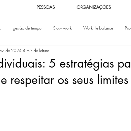
PESSOAS
ORGANIZAÇÕES
;
gestão de tempo
Slow work
Work-life-balance
Pro
fev. de 2024
4 min de leitura
teletrabalho
Gestão Consciente do Tempo
Produtividade 
ndividuais: 5 estratégias p
o
Gestão do Tempo
Slow
Sustentabilidade Humana
e respeitar os seus limites
el
Produtividade