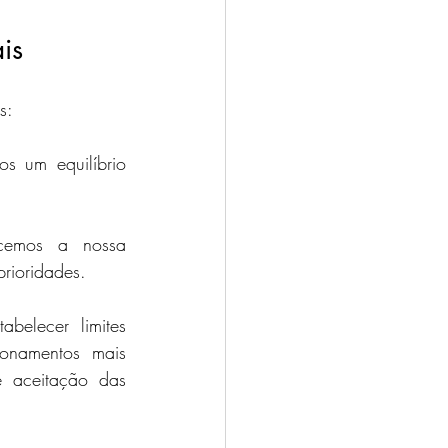
is
s:
s um equilíbrio 
ecemos a nossa 
rioridades.
belecer limites 
onamentos mais 
 aceitação das 