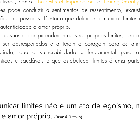
 livros, como "
The Gifts of Imperfection
" e "
Daring Greatly
tes pode conduzir a sentimentos de ressentimento, exaus
es interpessoais. Destaca que definir e comunicar limites
autenticidade e amor próprio.
s pessoas a compreenderem os seus próprios limites, reco
 a ser desrespeitados e a terem a coragem para os afir
, ainda, que a vulnerabilidade é fundamental para a
nticos e saudáveis e que estabelecer limites é uma parte 
unicar limites não é um ato de egoísmo, m
 e amor próprio. 
(Brené Brown)