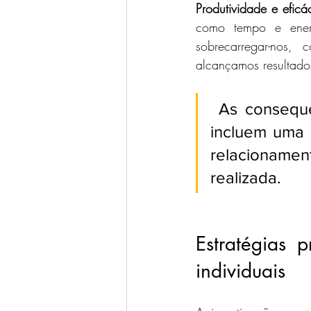
Produtividade e eficá
como tempo e energ
sobrecarregar-nos,
alcançamos resultados
 As consequên
incluem uma 
relacionament
realizada.
Estratégias p
individuais