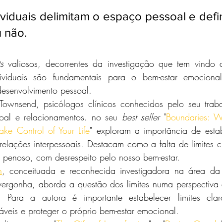
dividuais delimitam o espaço pessoal e def
u não.
ts
 valiosos, decorrentes da investigação que tem vindo a 
ividuais são fundamentais para o bem-estar emociona
desenvolvimento pessoal.
Townsend, psicólogos clínicos conhecidos pelo seu trab
oal e relacionamentos. no seu 
best seller
 "
Boundaries: W
e Control of Your Life
" exploram a importância de estab
as relações interpessoais. Destacam como a falta de limites 
penoso, com desrespeito pelo nosso bem-estar.  
n
, conceituada e reconhecida investigadora na área da v
ergonha, aborda a questão dos limites numa perspectiva d
Para a autora é importante estabelecer limites clar
veis e proteger o próprio bem-estar emocional.