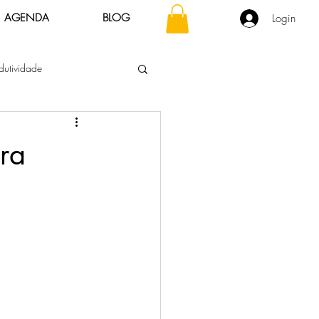
AGENDA
BLOG
Login
dutividade
Consciente
ara
Liderança Sustentável