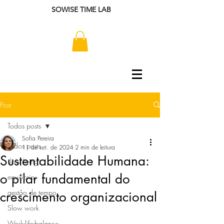
SOWISE TIME LAB
Post
Todos posts
Sofia Pereira
Todos posts
11 de set. de 2024
2 min de leitura
Sustentabilidade Humana:
slow living;
o pilar fundamental do
equilíbrio;
gestão de tempo
crescimento organizacional
Slow work
Work-life-balance