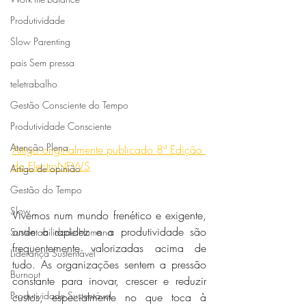
Produtividade
Slow Parenting
pais Sem pressa
teletrabalho
Gestão Consciente do Tempo
Produtividade Consciente
Atenção Plena
Artigo originalmente publicado 8ª Edição 
da ElectroNEWS
Artigo de opinião
Gestão do Tempo
Slow
Vivemos num mundo frenético e exigente, 
onde a rapidez e a produtividade são 
Sustentabilidade Humana
frequentemente valorizadas acima de 
Liderança Sustentável
tudo. As organizações sentem a pressão 
Burnout
constante para inovar, crescer e reduzir 
Produtividade Sustentável
custos, especialmente no que toca à 